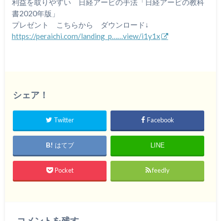
利益を取りやすい 日経アービの手法「日経アービの教科
書2020年版」
プレゼント こちらから ダウンロード↓
https://peraichi.com/landing_p……view/i1y1x
シェア！
Twitter
Facebook
はてブ
LINE
Pocket
feedly
コメントを残す