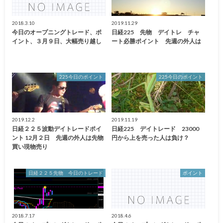
2018.3.10
2019.11.29
今日のオープニングトレード、ポ
日経225 先物 デイトレ チャ
イント、３月９日、大幅売り越し
ート必勝ポイント 先週の外人は
225今日のポイント
225今日のポイント
2019.12.2
2019.11.19
日経２２５波動デイトレードポイ
日経225 デイトレード 23000
ント 12月２日 先週の外人は先物
円から上を売った人は負け？
買い現物売り
日経２２５先物 今日のトレード
ポイント
2018.7.17
2018.4.6