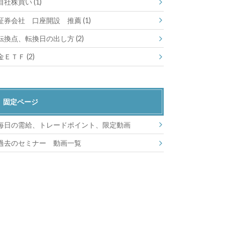
自社株買い
(1)
証券会社 口座開設 推薦
(1)
転換点、転換日の出し方
(2)
金ＥＴＦ
(2)
固定ページ
毎日の需給、トレードポイント、限定動画
過去のセミナー 動画一覧