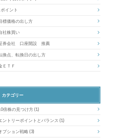
ポイント
目標価格の出し方
自社株買い
証券会社 口座開設 推薦
転換点、転換日の出し方
金ＥＴＦ
カテゴリー
10倍株の見つけ方
(1)
エントリーポイントとバランス
(1)
オプション戦略
(3)