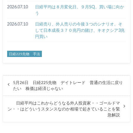
2026.07.10
日経平均は８月変化日、９月SQ、買い場に向か
う
2026.07.10
日経売り、外人売りの今後３つのシナリオ、そ
して日本成長３７０兆円の賭け、キオクシア3兆
円買い
日経225先物 手法
5月26日 日経225先物 デイトレード 普通の生活に戻り
たい 株価は経済じゃない
日経平均はこれからどうなる外人投資家・・ゴールドマ
ン・・はどういうスタンスなのか相場で起きていることを緊
急解説