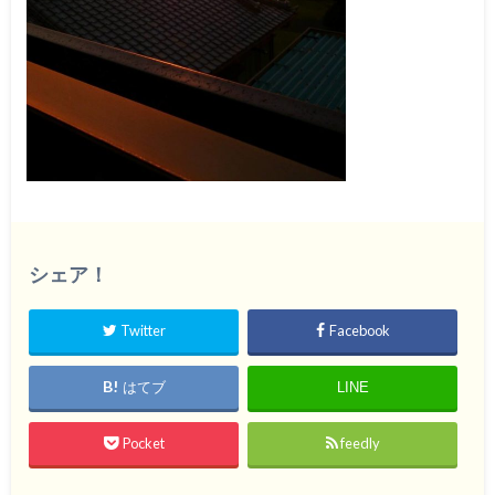
シェア！
Twitter
Facebook
はてブ
LINE
Pocket
feedly