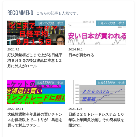
RECOMMEND
こちらの記事も人気です。
日経225先物 手法
日経225先物 手法
2021.9.3
2024.10.1
好決算銘柄どこまで上がる日経平
日本が買われる
均９月ＳＱの後は波乱に注意１２
月に外人がロール…
日経225先物 手法
日経225先物 手法
2020.10.31
2021.1.26
大統領選挙今年最後の買いチャン
日経２２５トレードシステム １０
スお値段以上でニトリが「島忠を
年以上年間負け無し その簡易版を
買って村上ファン…
限定で…