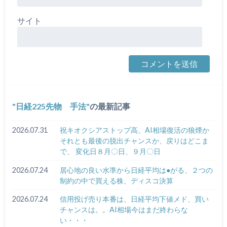
サイト
日経225先物 手法
の最新記事
2026.07.31
祝キオクシアストップ高、AI相場復活の狼煙か
それとも最後の脱出チャンスか、戻りはどこま
で、 変化日８月〇日、９月〇日
2026.07.24
居心地の良い水準から日経平均は●がる、２つの
制約の中で買える株、ディスコ決算
2026.07.24
信用投げ売り本番は、日経平均下値メド、買い
チャンスは。。AI相場今はまだ終わらな
い・・・