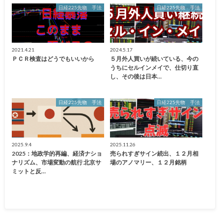
日経225先物 手法
日経225先物 手法
2021.4.21
2024.5.17
ＰＣＲ検査はどうでもいいから
５月外人買いが続いている、今の
うちにセルインメイで、仕切り直
し、その後は日本…
日経225先物 手法
日経225先物 手法
2025.9.4
2025.11.26
2025：地政学的再編、経済ナショ
売られすぎサイン続出、１２月相
ナリズム、市場変動の航行 北京サ
場のアノマリー、１２月銘柄
ミットと反…