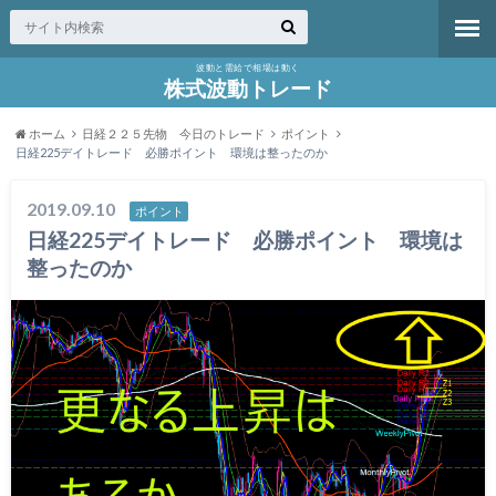
波動と需給で相場は動く
株式波動トレード
ホーム
日経２２５先物 今日のトレード
ポイント
日経225デイトレード 必勝ポイント 環境は整ったのか
2019.09.10
ポイント
日経225デイトレード 必勝ポイント 環境は
整ったのか