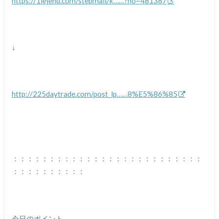
https://1lejend.com/stepmail/k……?no=481387
↓
http://225daytrade.com/post_lp……8%E5%86%85
：：：：：：：：：：：：：：：：：：：：：：：：：：
：：：：：：：：：：
今日のポイント