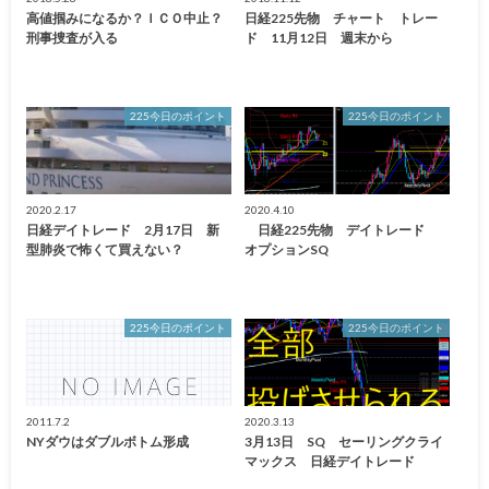
高値掴みになるか？ＩＣＯ中止？
日経225先物 チャート トレー
刑事捜査が入る
ド 11月12日 週末から
225今日のポイント
225今日のポイント
2020.2.17
2020.4.10
日経デイトレード 2月17日 新
日経225先物 デイトレード
型肺炎で怖くて買えない？
オプションSQ
225今日のポイント
225今日のポイント
2011.7.2
2020.3.13
NYダウはダブルボトム形成
3月13日 SQ セーリングクライ
マックス 日経デイトレード