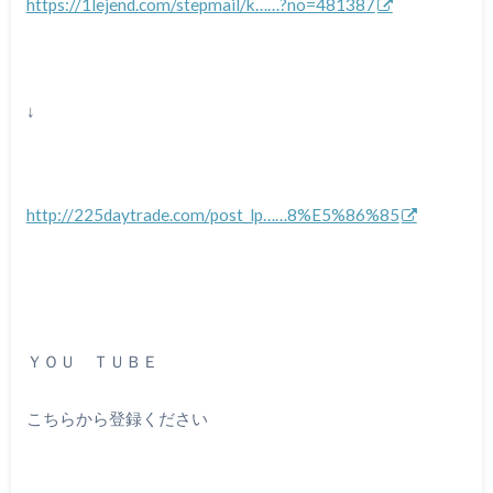
https://1lejend.com/stepmail/k……?no=481387
↓
http://225daytrade.com/post_lp……8%E5%86%85
ＹＯＵ ＴＵＢＥ
こちらから登録ください