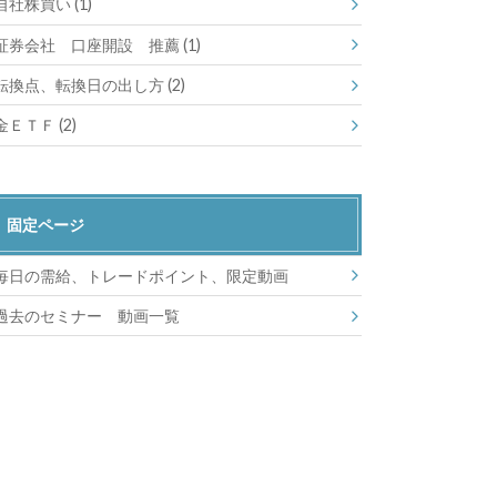
自社株買い
(1)
証券会社 口座開設 推薦
(1)
転換点、転換日の出し方
(2)
金ＥＴＦ
(2)
固定ページ
毎日の需給、トレードポイント、限定動画
過去のセミナー 動画一覧