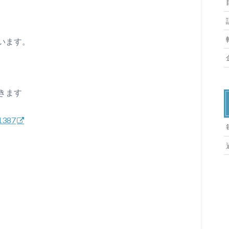
います。
きます
81387