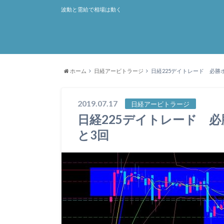
波動と需給で相場は動く
ホーム
日経アービトラージ
日経225デイトレード 必勝
2019.07.17
日経アービトラージ
日経225デイトレード 
と3回