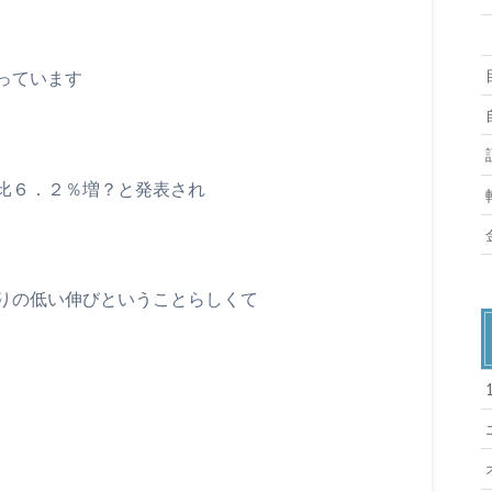
なっています
比６．２％増？と発表され
りの低い伸びということらしくて