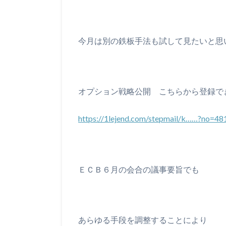
今月は別の鉄板手法も試して見たいと思
オプション戦略公開 こちらから登録で
https://1lejend.com/stepmail/k……?no=4
ＥＣＢ６月の会合の議事要旨でも
あらゆる手段を調整することにより