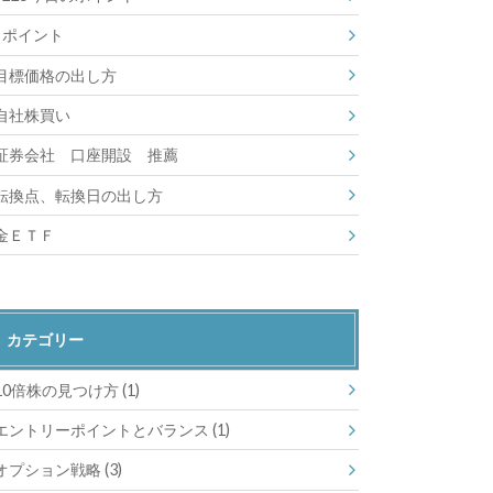
ポイント
目標価格の出し方
自社株買い
証券会社 口座開設 推薦
転換点、転換日の出し方
金ＥＴＦ
カテゴリー
10倍株の見つけ方
(1)
エントリーポイントとバランス
(1)
オプション戦略
(3)