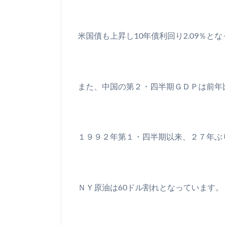
米国債も上昇し10年債利回り2.09％と
また、中国の第２・四半期ＧＤＰは前年
１９９２年第１・四半期以来、２７年ぶ
ＮＹ原油は60ドル割れとなっています。