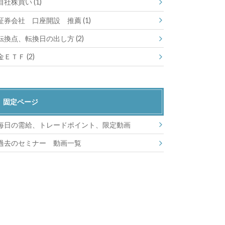
自社株買い
(1)
証券会社 口座開設 推薦
(1)
転換点、転換日の出し方
(2)
金ＥＴＦ
(2)
固定ページ
毎日の需給、トレードポイント、限定動画
過去のセミナー 動画一覧