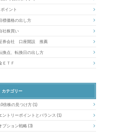
ポイント
目標価格の出し方
自社株買い
証券会社 口座開設 推薦
転換点、転換日の出し方
金ＥＴＦ
カテゴリー
10倍株の見つけ方
(1)
エントリーポイントとバランス
(1)
オプション戦略
(3)