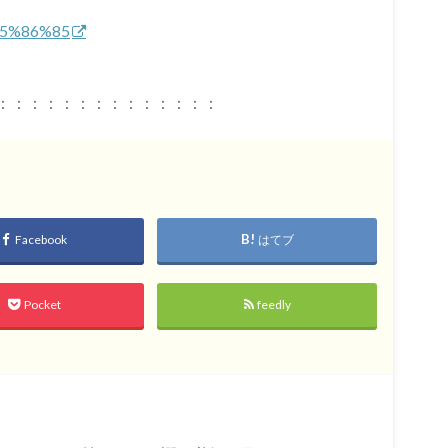
%e5%86%85
：：：：：：：：：：：：：：
Facebook
はてブ
Pocket
feedly