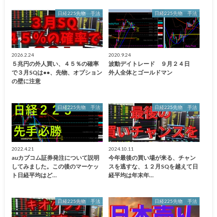
日経225先物 手法
日経225先物 手法
2026.2.24
2020.9.24
５兆円の外人買い、４５％の確率
波動デイトレード ９月２４日
で３月SQは●●、先物、オプション
外人全体とゴールドマン
の壁に注意
日経225先物 手法
日経225先物 手法
2022.4.21
2024.10.11
auカブコム証券発注について説明
今年最後の買い場が来る、チャン
してみました。この後のマーケッ
スを逃すな、１２月SQを越えて日
ト日経平均はど…
経平均は年末年…
日経225先物 手法
日経225先物 手法