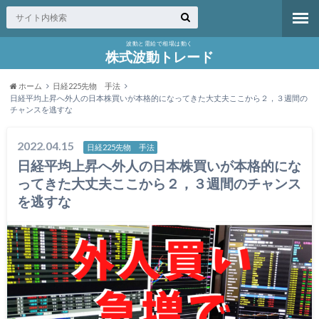
波動と需給で相場は動く
株式波動トレード
ホーム
日経225先物 手法
日経平均上昇へ外人の日本株買いが本格的になってきた大丈夫ここから２，３週間の
チャンスを逃すな
2022.04.15
日経225先物 手法
日経平均上昇へ外人の日本株買いが本格的にな
ってきた大丈夫ここから２，３週間のチャンス
を逃すな