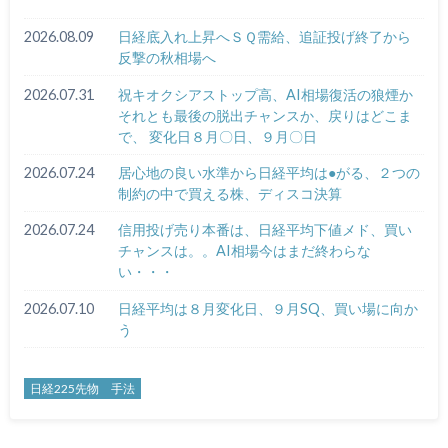
2026.08.09
日経底入れ上昇へＳＱ需給、追証投げ終了から
反撃の秋相場へ
2026.07.31
祝キオクシアストップ高、AI相場復活の狼煙か
それとも最後の脱出チャンスか、戻りはどこま
で、 変化日８月〇日、９月〇日
2026.07.24
居心地の良い水準から日経平均は●がる、２つの
制約の中で買える株、ディスコ決算
2026.07.24
信用投げ売り本番は、日経平均下値メド、買い
チャンスは。。AI相場今はまだ終わらな
い・・・
2026.07.10
日経平均は８月変化日、９月SQ、買い場に向か
う
日経225先物 手法