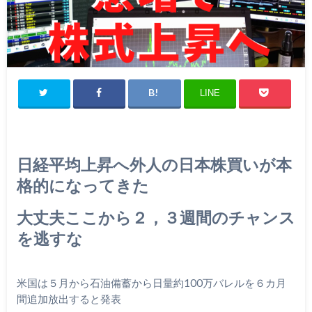
LINE
日経平均上昇へ外人の日本株買いが本
格的になってきた
大丈夫ここから２，３週間のチャンス
を逃すな
米国は５月から石油備蓄から日量約100万バレルを６カ月
間追加
放出すると発表