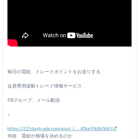
毎日の需給、トレードポイントをお送りする
会員専用波動トレード情報サービス
FBグループ、メール配信
↓
https://225daytrade.com/post_l……8%e5%86%85
何故 需給が相場を決めるのか