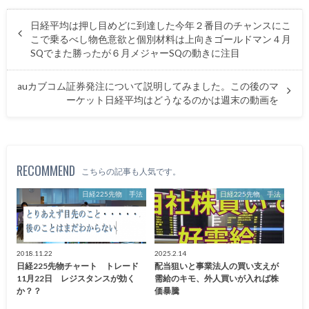
日経平均は押し目めどに到達した今年２番目のチャンスにこ
こで乗るべし物色意欲と個別材料は上向きゴールドマン４月
SQでまた勝ったが６月メジャーSQの動きに注目
auカブコム証券発注について説明してみました。この後のマ
ーケット日経平均はどうなるのかは週末の動画を
RECOMMEND
こちらの記事も人気です。
日経225先物 手法
日経225先物 手法
2018.11.22
2025.2.14
日経225先物チャート トレード
配当狙いと事業法人の買い支えが
11月22日 レジスタンスが効く
需給のキモ、外人買いが入れば株
か？？
価暴騰