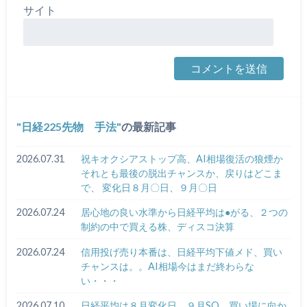
サイト
日経225先物 手法
の最新記事
2026.07.31
祝キオクシアストップ高、AI相場復活の狼煙か
それとも最後の脱出チャンスか、戻りはどこま
で、 変化日８月〇日、９月〇日
2026.07.24
居心地の良い水準から日経平均は●がる、２つの
制約の中で買える株、ディスコ決算
2026.07.24
信用投げ売り本番は、日経平均下値メド、買い
チャンスは。。AI相場今はまだ終わらな
い・・・
2026.07.10
日経平均は８月変化日、９月SQ、買い場に向か