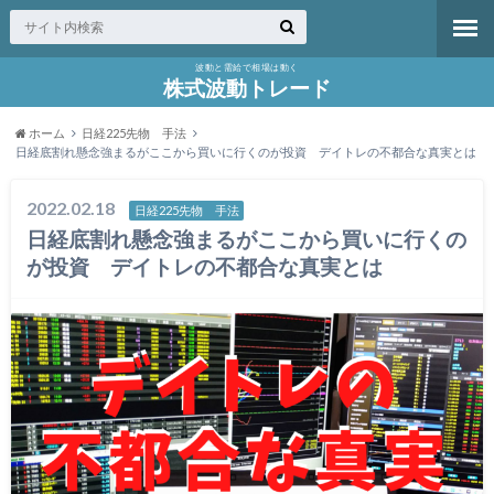
波動と需給で相場は動く
株式波動トレード
ホーム
日経225先物 手法
日経底割れ懸念強まるがここから買いに行くのが投資 デイトレの不都合な真実とは
2022.02.18
日経225先物 手法
日経底割れ懸念強まるがここから買いに行くの
が投資 デイトレの不都合な真実とは