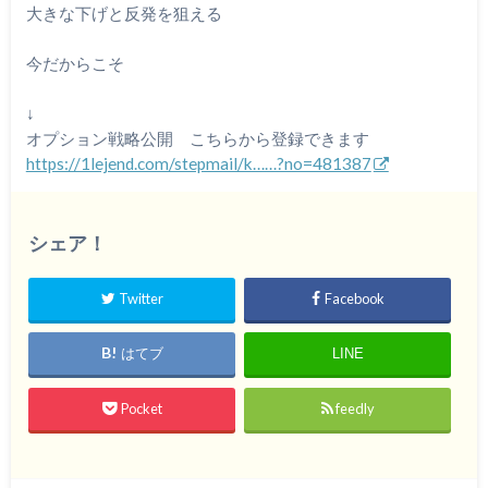
大きな下げと反発を狙える
今だからこそ
↓
オプション戦略公開 こちらから登録できます
https://1lejend.com/stepmail/k……?no=481387
シェア！
Twitter
Facebook
はてブ
LINE
Pocket
feedly