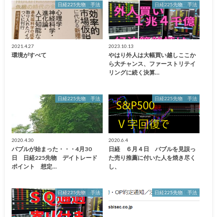
日経225先物 手法
日経225先物 手法
2021.4.27
2023.10.13
環境がすべて
やはり外人は大幅買い越しここか
ら大チャンス、ファーストリテイ
リングに続く決算…
日経225先物 手法
日経225先物 手法
2020.4.30
2020.6.4
バブルが始まった・・・4月30
日経 ６月４日 バブルを見誤っ
日 日経225先物 デイトレード
た売り推薦に付いた人を焼き尽く
ポイント 想定…
し、
日経225先物 手法
日経225先物 手法