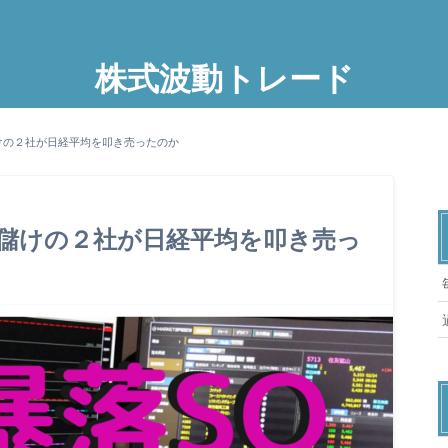
株式波動トレード
けの２社が日経平均を叩き売ったのか
儲けの２社が日経平均を叩き売っ