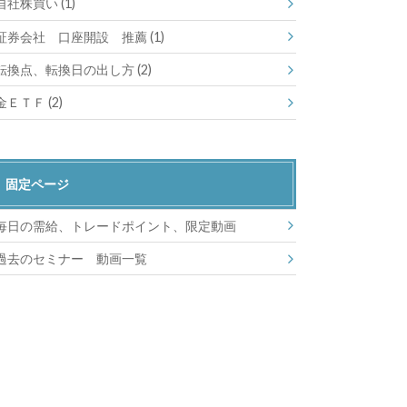
自社株買い
(1)
証券会社 口座開設 推薦
(1)
転換点、転換日の出し方
(2)
金ＥＴＦ
(2)
固定ページ
毎日の需給、トレードポイント、限定動画
過去のセミナー 動画一覧