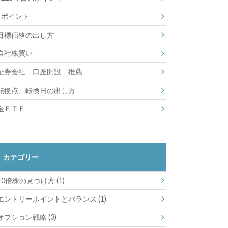
ポイント
目標価格の出し方
自社株買い
証券会社 口座開設 推薦
転換点、転換日の出し方
金ＥＴＦ
カテゴリー
10倍株の見つけ方
(1)
エントリーポイントとバランス
(1)
オプション戦略
(3)