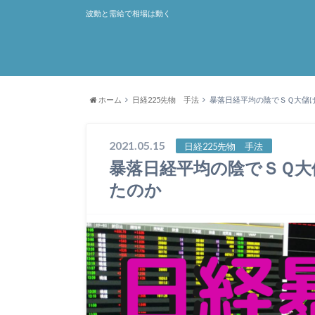
波動と需給で相場は動く
ホーム
日経225先物 手法
暴落日経平均の陰でＳＱ大儲
2021.05.15
日経225先物 手法
暴落日経平均の陰でＳＱ大
たのか