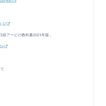
5%86%85
5-1/
経アービの教科書2021年版」
↓
y1x
いて