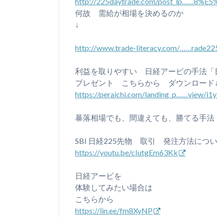
http://225daytrade.com/post_lp……8%E
何故 需給が相場を決めるのか
↓
http://www.trade-literacy.com/……rade22
利益を取りやすい 日経アービの手法「日
プレゼント こちらから ダウンロード
https://peraichi.com/landing_p……view/i1
暴落相場でも、間違えても、勝てる手法
SBI 日経225先物 取引 発注方法につ
https://youtu.be/cIutgEm63Kk
日経アービを
体験してみたい場合は
こちらから
https://lin.ee/fm8XyNP