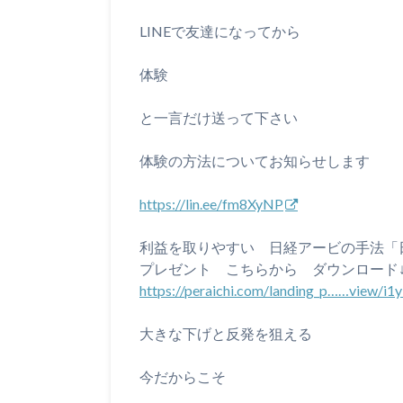
LINEで友達になってから
体験
と一言だけ送って下さい
体験の方法についてお知らせします
https://lin.ee/fm8XyNP
利益を取りやすい 日経アービの手法「日
プレゼント こちらから ダウンロード
https://peraichi.com/landing_p……view/i1
大きな下げと反発を狙える
今だからこそ