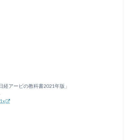
経アービの教科書2021年版」
↓
y1x