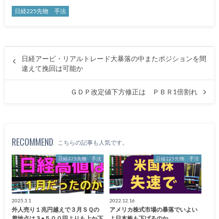
日経225先物 手法
日経アービ・リアルトレード大暴落の中またポジションを間
違えて挽回は可能か
ＧＤＰ改定値下方修正は ＰＢＲ1倍割れ
RECOMMEND
こちらの記事も人気です。
日経225先物 手法
日経225先物 手法
2025.3.1
2022.12.16
外人売り１兆円越えで３月ＳＱの
アメリカ株式市場の暴落でいよい
着地点は３●５００円よりも上か下
よ日本株も下げるのか