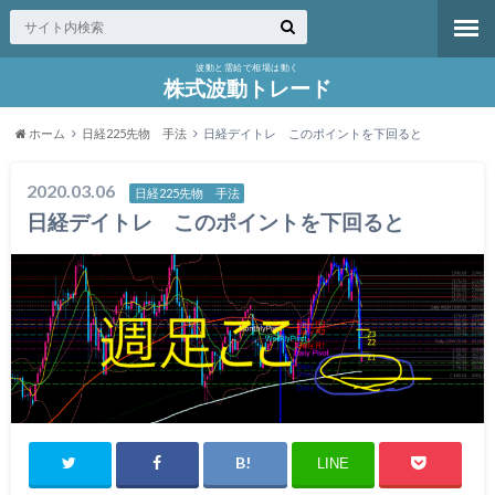
波動と需給で相場は動く
株式波動トレード
ホーム
日経225先物 手法
日経デイトレ このポイントを下回ると
2020.03.06
日経225先物 手法
日経デイトレ このポイントを下回ると
LINE