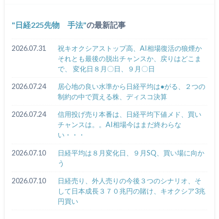
日経225先物 手法
の最新記事
2026.07.31
祝キオクシアストップ高、AI相場復活の狼煙か
それとも最後の脱出チャンスか、戻りはどこま
で、 変化日８月〇日、９月〇日
2026.07.24
居心地の良い水準から日経平均は●がる、２つの
制約の中で買える株、ディスコ決算
2026.07.24
信用投げ売り本番は、日経平均下値メド、買い
チャンスは。。AI相場今はまだ終わらな
い・・・
2026.07.10
日経平均は８月変化日、９月SQ、買い場に向か
う
2026.07.10
日経売り、外人売りの今後３つのシナリオ、そ
して日本成長３７０兆円の賭け、キオクシア3兆
円買い