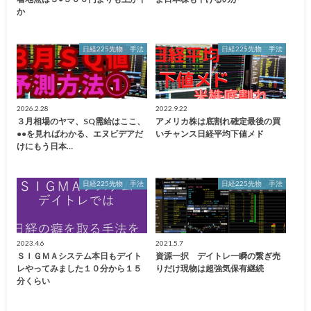
か
日経225先物 手法
日経225先物 手法
2026.2.28
2022.9.22
３月相場のヤマ、SQ需給はここ、
アメリカ株は底割れ確定最後の買
●●を見ればわかる、エヌビデアだ
いチャンス日経平均下値メド
けにもう日本…
日経225先物 手法
日経225先物 手法
2023.4.6
2021.5.7
ＳＩＧＭＡシステム本日もデイト
資源一択 デイトレ一瞬の繋ぎ売
レやってみました１０分から１５
りだけ現物は超強気保有継続
分くらい