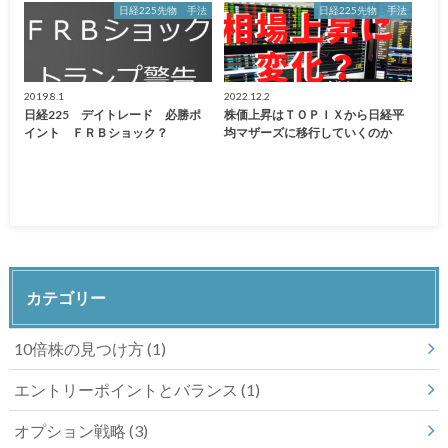
日経225先物 手法
日経225先物 手法
2019.8.1
2022.12.2
日経225 デイトレード 必勝ポ
株価上昇はＴＯＰＩＸから日経平
イント ＦＲＢショック？
均マザーズに移行していくのか
カテゴリー
10倍株の見つけ方
(1)
エントリーポイントとバランス
(1)
オプション戦略
(3)