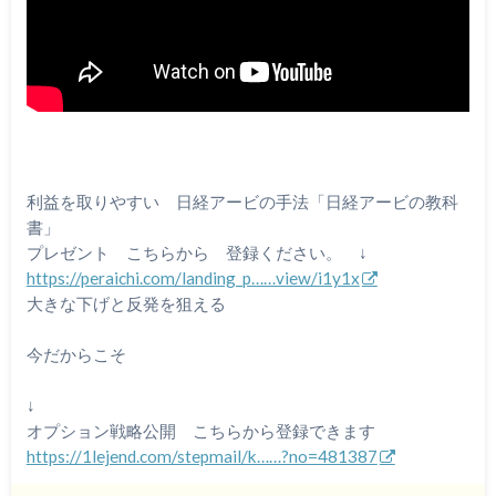
利益を取りやすい 日経アービの手法「日経アービの教科
書」
プレゼント こちらから 登録ください。 ↓
https://peraichi.com/landing_p……view/i1y1x
大きな下げと反発を狙える
今だからこそ
↓
オプション戦略公開 こちらから登録できます
https://1lejend.com/stepmail/k……?no=481387