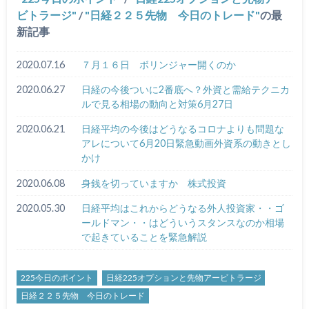
ビトラージ
/
日経２２５先物 今日のトレード
の最
新記事
2020.07.16
７月１６日 ボリンジャー開くのか
2020.06.27
日経の今後ついに2番底へ？外資と需給テクニカ
ルで見る相場の動向と対策6月27日
2020.06.21
日経平均の今後はどうなるコロナよりも問題な
アレについて6月20日緊急動画外資系の動きとし
かけ
2020.06.08
身銭を切っていますか 株式投資
2020.05.30
日経平均はこれからどうなる外人投資家・・ゴ
ールドマン・・はどういうスタンスなのか相場
で起きていることを緊急解説
225今日のポイント
日経225オプションと先物アービトラージ
日経２２５先物 今日のトレード