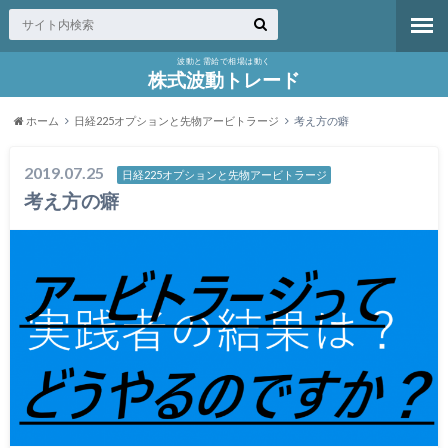
波動と需給で相場は動く
株式波動トレード
ホーム
日経225オプションと先物アービトラージ
考え方の癖
2019.07.25
日経225オプションと先物アービトラージ
考え方の癖