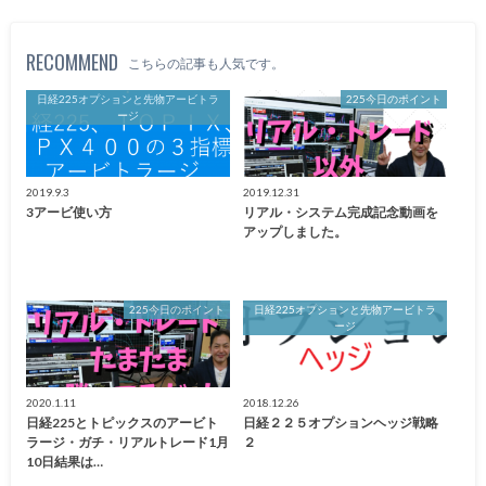
RECOMMEND
こちらの記事も人気です。
日経225オプションと先物アービトラ
225今日のポイント
ージ
2019.9.3
2019.12.31
3アービ使い方
リアル・システム完成記念動画を
アップしました。
225今日のポイント
日経225オプションと先物アービトラ
ージ
2020.1.11
2018.12.26
日経225とトピックスのアービト
日経２２５オプションヘッジ戦略
ラージ・ガチ・リアルトレード1月
２
10日結果は…