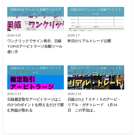
日経225オプションと先物アービトラ
日経225オプションと先物アービトラ
ージ
ージ
2020.4.10
2020.1.7
ワンクリックでサイン表示、日経
昨日のリアルトレード公開
TOPIXアービトラージ自動ツール
使い方
日経225オプションと先物アービトラ
日経225オプションと先物アービトラ
ージ
ージ
2020.5.17
2020.1.15
日経裁定取引アービトラージはこ
日経225とＴＯＰＩＸのアービ・
の3つのポイントを抑えるだけで望
リアル・ガチトレード 1月14
む利益が取れる
日 この手法は…