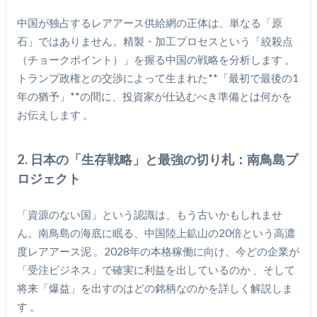
中国が独占するレアアース供給網の正体は、単なる「原
石」ではありません。精製・加工プロセスという「絞殺点
（チョークポイント）」を握る中国の戦略を分析します
。
トランプ政権との交渉によって生まれた**「最初で最後の1
年の猶予」**の間に、投資家が仕込むべき準備とは何かを
お伝えします
。
2. 日本の「生存戦略」と最強の切り札：南鳥島プ
ロジェクト
「資源のない国」という認識は、もう古いかもしれませ
ん。南鳥島の海底に眠る、中国陸上鉱山の20倍という高濃
度レアアース泥
。2028年の本格稼働に向け、今どの企業が
「受注ビジネス」で確実に利益を出しているのか
、そして
将来「爆益」を出すのはどの銘柄なのかを詳しく解説しま
す
。