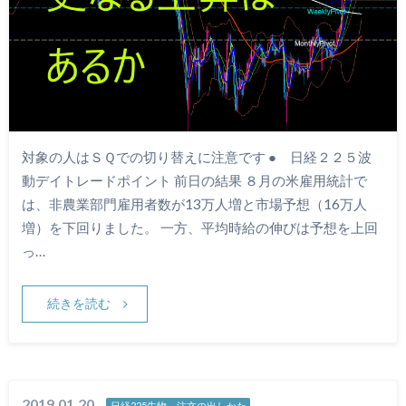
対象の人はＳＱでの切り替えに注意です ● 日経２２５波
動デイトレードポイント 前日の結果 ８月の米雇用統計で
は、非農業部門雇用者数が13万人増と市場予想（16万人
増）を下回りました。 一方、平均時給の伸びは予想を上回
っ…
続きを読む
2019.01.20
日経225先物 注文の出しかた