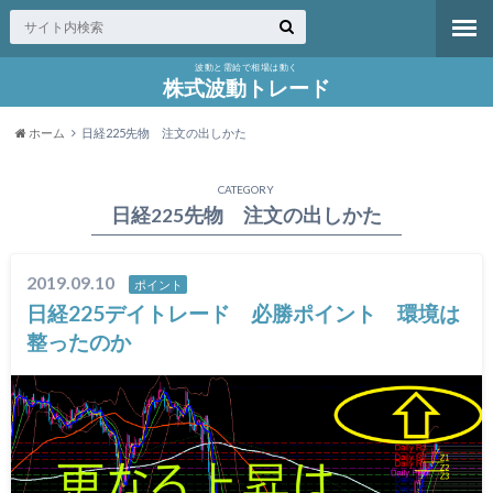
波動と需給で相場は動く
株式波動トレード
ホーム
日経225先物 注文の出しかた
CATEGORY
日経225先物 注文の出しかた
2019.09.10
ポイント
日経225デイトレード 必勝ポイント 環境は
整ったのか