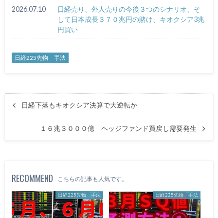
2026.07.10
日経売り、外人売りの今後３つのシナリオ、そ
して日本成長３７０兆円の賭け、キオクシア3兆
円買い
日経225先物 手法
日経下落もキオクシア決算で大逆転か
１６兆３０００億 ヘッジファンド買戻し需要発生
RECOMMEND
こちらの記事も人気です。
日経225先物 手法
日経225先物 手法