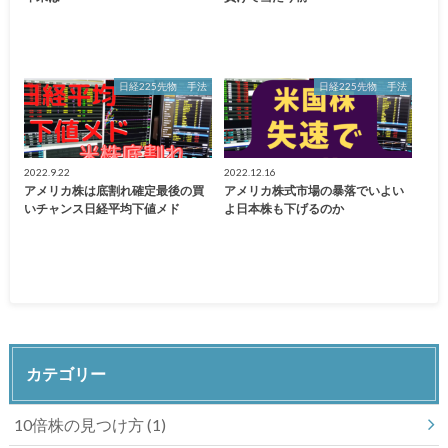
日経225先物 手法
日経225先物 手法
2022.9.22
2022.12.16
アメリカ株は底割れ確定最後の買
アメリカ株式市場の暴落でいよい
いチャンス日経平均下値メド
よ日本株も下げるのか
カテゴリー
10倍株の見つけ方
(1)