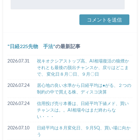
日経225先物 手法
の最新記事
2026.07.31
祝キオクシアストップ高、AI相場復活の狼煙か
それとも最後の脱出チャンスか、戻りはどこま
で、 変化日８月〇日、９月〇日
2026.07.24
居心地の良い水準から日経平均は●がる、２つの
制約の中で買える株、ディスコ決算
2026.07.24
信用投げ売り本番は、日経平均下値メド、買い
チャンスは。。AI相場今はまだ終わらな
い・・・
2026.07.10
日経平均は８月変化日、９月SQ、買い場に向か
う