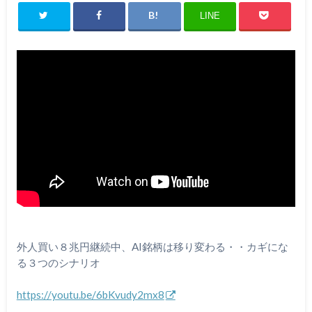
LINE
外人買い８兆円継続中、AI銘柄は移り変わる・・カギにな
る３つのシナリオ
https://youtu.be/6bKvudy2mx8