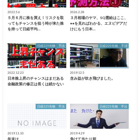
2022.5.6
2026.2.28
５月６月に株を買え！リスクを取
３月相場のヤマ、SQ需給はここ、
ってもチャンスを狙う時が来た株
●●を見ればわかる、エヌビデアだ
を持って日経平均…
けにもう日本…
日経225先物 手法
日経225先物 手法
2022.12.23
2019.12.5
日本株上昇のチャンスはまだある
含み益が吹き飛びました。
金融政策の修正は長くは続かない
日経225先物 手法
日経225先物 手法
2019.11.10
2019.4.29
年末は
負けて当たり前