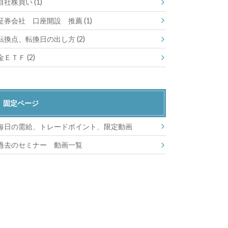
自社株買い
(1)
証券会社 口座開設 推薦
(1)
転換点、転換日の出し方
(2)
金ＥＴＦ
(2)
固定ページ
毎日の需給、トレードポイント、限定動画
過去のセミナー 動画一覧