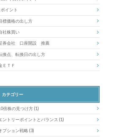
ポイント
目標価格の出し方
自社株買い
証券会社 口座開設 推薦
転換点、転換日の出し方
金ＥＴＦ
カテゴリー
10倍株の見つけ方
(1)
エントリーポイントとバランス
(1)
オプション戦略
(3)