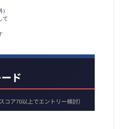
料）
して
す