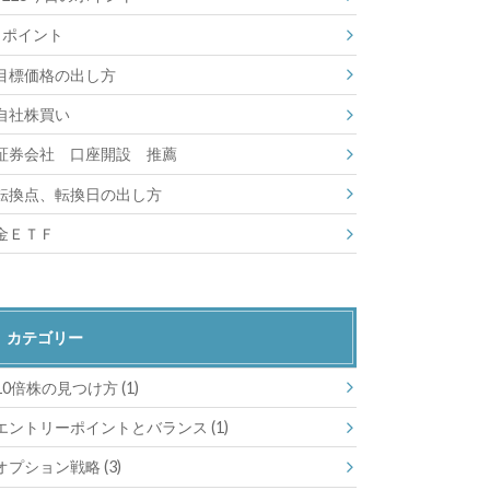
ポイント
目標価格の出し方
自社株買い
証券会社 口座開設 推薦
転換点、転換日の出し方
金ＥＴＦ
カテゴリー
10倍株の見つけ方
(1)
エントリーポイントとバランス
(1)
オプション戦略
(3)